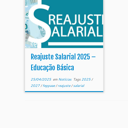
Reajuste Salarial 2025 –
Educação Básica
25/04/2025
em
Notícias
Tags
2025
/
2027
/
feppaae
/
reajuste
/
salarial