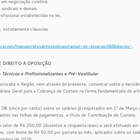
a em negociação coletiva;
 sindicais e demais
ofissional estabelecidas na lei,
o, notadamente cláusulas
licacoes/manuais/atosantissindicaismanual-de-atuacao/@@display-
 DIREITO A OPOSIÇÃO
Técnicos e Profissionalizantes e Pré-Vestibular
Sorocaba e Região, vem através do presente, comunicar sobre a decisão
mbleia Geral para a Cobrança de Custeio na forma fundamentada do art
% (cinco por cento) sobre os salários já reajustados em 1º de Março
ntes nas folhas de pagamentos, a título de Contribuição de Custeio;
o valor de R$ 250,00 (duzentos e cinquenta reais) e será efetuado em 
no, com limite de R$ 50,00 por parcela ao mês, aplicados sobre os salá
outubro de 2026;