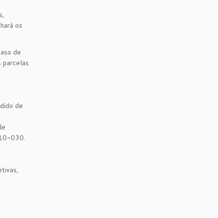
s,
nhará os
caso de
 parcelas
edido de
de
010-030.
tivas,