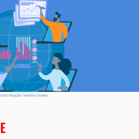
contribuição
/
ensino
/
saaes
E