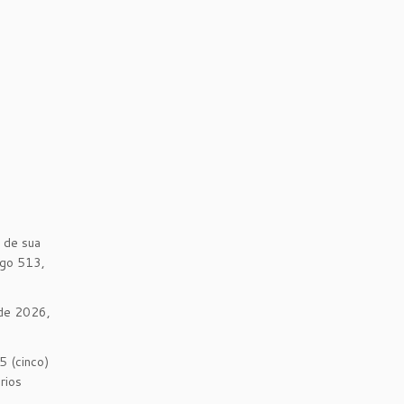
 de sua
igo 513,
 de 2026,
5 (cinco)
rios