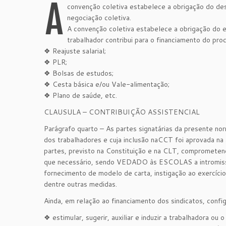
A
convenção coletiva estabelece a obrigação do desc
negociação coletiva.
A convenção coletiva estabelece a obrigação do em
trabalhador contribui para o financiamento do pr
❖ Reajuste salarial;
❖ PLR;
❖ Bolsas de estudos;
❖ Cesta básica e/ou Vale-alimentação;
❖ Plano de saúde, etc.
CLAUSULA – CONTRIBUIÇÃO ASSISTENCIAL
Parágrafo quarto – As partes signatárias da presente no
dos trabalhadores e cuja inclusão naCCT foi aprovada na 
partes, previsto na Constituição e na CLT, compromete
que necessário, sendo VEDADO às ESCOLAS a intromissã
fornecimento de modelo de carta, instigação ao exercício
dentre outras medidas.
Ainda, em relação ao financiamento dos sindicatos, config
❖ estimular, sugerir, auxiliar e induzir a trabalhadora ou 