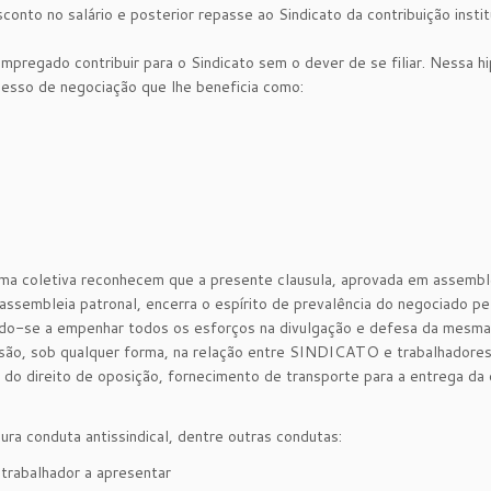
onto no salário e posterior repasse ao Sindicato da contribuição instit
pregado contribuir para o Sindicato sem o dever de se filiar. Nessa h
ocesso de negociação que lhe beneficia como:
rma coletiva reconhecem que a presente clausula, aprovada em assembl
assembleia patronal, encerra o espírito de prevalência do negociado pe
ndo-se a empenhar todos os esforços na divulgação e defesa da mesm
o, sob qualquer forma, na relação entre SINDICATO e trabalhadores
 do direito de oposição, fornecimento de transporte para a entrega da
ura conduta antissindical, dentre outras condutas:
o trabalhador a apresentar