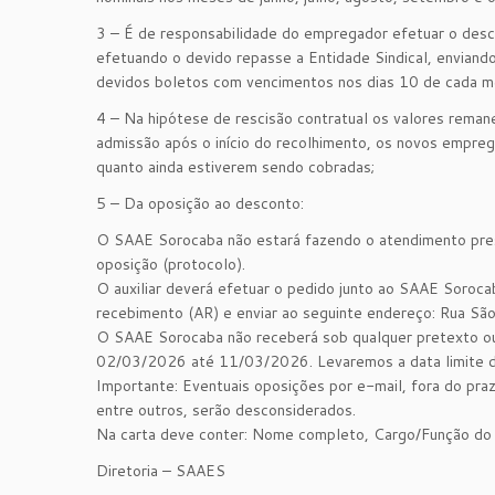
3 – É de responsabilidade do empregador efetuar o desc
efetuando o devido repasse a Entidade Sindical, enviando 
devidos boletos com vencimentos nos dias 10 de cada m
4 – Na hipótese de rescisão contratual os valores reman
admissão após o início do recolhimento, os novos empre
quanto ainda estiverem sendo cobradas;
5 – Da oposição ao desconto:
O SAAE Sorocaba não estará fazendo o atendimento prese
oposição (protocolo).
O auxiliar deverá efetuar o pedido junto ao SAAE Sorocab
recebimento (AR) e enviar ao seguinte endereço: Rua S
O SAAE Sorocaba não receberá sob qualquer pretexto out
02/03/2026 até 11/03/2026. Levaremos a data limite d
Importante: Eventuais oposições por e-mail, fora do praz
entre outros, serão desconsiderados.
Na carta deve conter: Nome completo, Cargo/Função do
Diretoria – SAAES