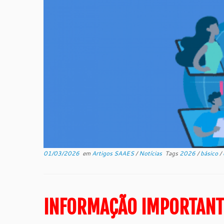
01/03/2026
em
Artigos SAAES
/
Notícias
Tags
2026
/
básico
/
INFORMAÇÃO IMPORTANT