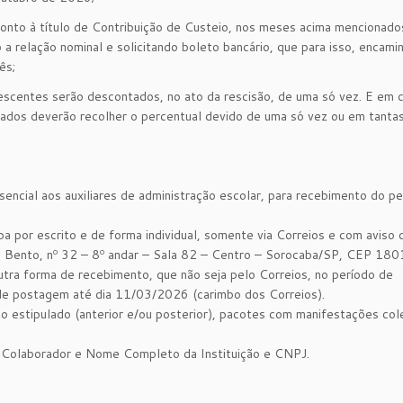
onto à título de Contribuição de Custeio, nos meses acima mencionado
a relação nominal e solicitando boleto bancário, que para isso, encami
ês;
escentes serão descontados, no ato da rescisão, de uma só vez. E em 
gados deverão recolher o percentual devido de uma só vez ou em tantas
ncial aos auxiliares de administração escolar, para recebimento do p
a por escrito e de forma individual, somente via Correios e com aviso 
ão Bento, nº 32 – 8º andar – Sala 82 – Centro – Sorocaba/SP, CEP 18
ra forma de recebimento, que não seja pelo Correios, no período de
e postagem até dia 11/03/2026 (carimbo dos Correios).
o estipulado (anterior e/ou posterior), pacotes com manifestações cole
 Colaborador e Nome Completo da Instituição e CNPJ.