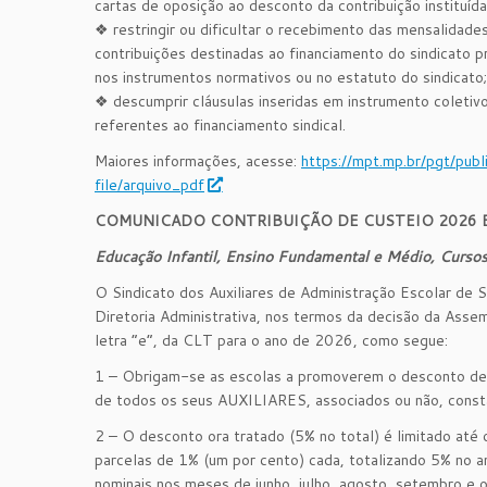
cartas de oposição ao desconto da contribuição instituíd
❖ restringir ou dificultar o recebimento das mensalidades
contribuições destinadas ao financiamento do sindicato pr
nos instrumentos normativos ou no estatuto do sindicato;
❖ descumprir cláusulas inseridas em instrumento coletiv
referentes ao financiamento sindical.
Maiores informações, acesse:
https://mpt.mp.br/pgt/pub
file/arquivo_pdf
COMUNICADO CONTRIBUIÇÃO DE CUSTEIO 2026 E
Educação Infantil, Ensino Fundamental e Médio, Cursos 
O Sindicato dos Auxiliares de Administração Escolar de 
Diretoria Administrativa, nos termos da decisão da Asse
letra “e”, da CLT para o ano de 2026, como segue:
1 – Obrigam-se as escolas a promoverem o desconto de 5
de todos os seus AUXILIARES, associados ou não, consta
2 – O desconto ora tratado (5% no total) é limitado até 
parcelas de 1% (um por cento) cada, totalizando 5% no a
nominais nos meses de junho, julho, agosto, setembro e 