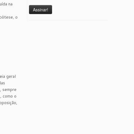
uída na
ipótese, o
eia geral
las
a, sempre
, como o
 oposição,