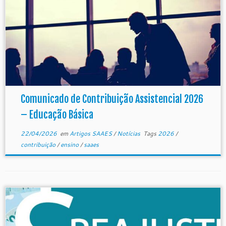
Comunicado de Contribuição Assistencial 2026
– Educação Básica
22/04/2026
em
Artigos SAAES
/
Notícias
Tags
2026
/
contribuição
/
ensino
/
saaes