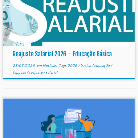
Reajuste Salarial 2026 – Educação Básica
23/03/2026
em
Notícias
Tags
2026
/
basica
/
educação
/
feppaae
/
reajuste
/
salarial