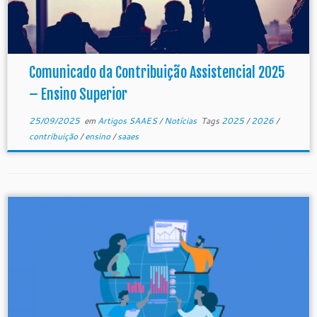
Comunicado da Contribuição Assistencial 2025
– Ensino Superior
25/09/2025
em
Artigos SAAES
/
Notícias
Tags
2025
/
2026
/
contribuição
/
ensino
/
saaes