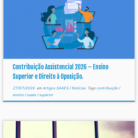
Contribuição Assistencial 2026 – Ensino
Superior e Direito à Oposição.
27/07/2026
em
Artigos SAAES
/
Notícias
Tags
contribuição
/
ensino
/
saaes
/
superior