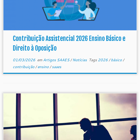
Contribuição Assistencial 2026 Ensino Básico e
Direito à Oposição
01/03/2026
em
Artigos SAAES
/
Notícias
Tags
2026
/
básico
/
contribuição
/
ensino
/
saaes